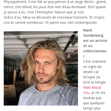
Physiquement, il me fait un peu penser à un ange déchu : grand,
mince, très blond, les yeux d’un vert d’eau étonnant. Bref quand
je pense à lui, c’est Christopher Mason que je vois.
Grâce à lui, Mina va découvrir de nouveaux horizons. Et croyez-
moi ils seront nombreux ! Et parmi eux, l’art contemporain.
Mark
Sonderberg
est un artiste
et un
collectionneu
r
C’est vraiment
un signe du
destin car
lorsque j’ai
écrit la trilogie
Mad About
You
, je ne me
doutais pas
que quelques
temps plus