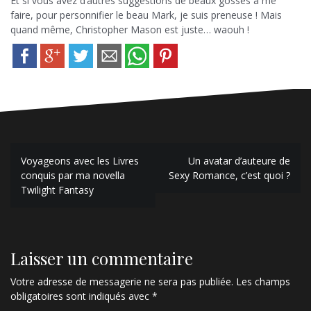
Et si vous avez d’autres suggestions de beaux gosses à me
faire, pour personnifier le beau Mark, je suis preneuse ! Mais
quand même, Christopher Mason est juste… waouh !
N
Voyageons avec les Livres
Un avatar d’auteure de
conquis par ma novella
Sexy Romance, c’est quoi ?
a
Twilight Fantasy
v
i
g
Laisser un commentaire
a
Votre adresse de messagerie ne sera pas publiée.
Les champs
obligatoires sont indiqués avec
*
t