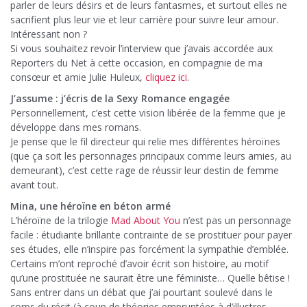
parler de leurs désirs et de leurs fantasmes, et surtout elles ne
sacrifient plus leur vie et leur carrière pour suivre leur amour.
Intéressant non ?
Si vous souhaitez revoir l’interview que j’avais accordée aux
Reporters du Net à cette occasion, en compagnie de ma
consœur et amie Julie Huleux,
cliquez ici
.
J’assume : j’écris de la Sexy Romance engagée
Personnellement, c’est cette vision libérée de la femme que je
développe dans mes romans.
Je pense que le fil directeur qui relie mes différentes héroïnes
(que ça soit les personnages principaux comme leurs amies, au
demeurant), c’est cette rage de réussir leur destin de femme
avant tout.
Mina, une héroïne en béton armé
L’héroïne de la trilogie
Mad About You
n’est pas un personnage
facile : étudiante brillante contrainte de se prostituer pour payer
ses études, elle n’inspire pas forcément la sympathie d’emblée.
Certains m’ont reproché d’avoir écrit son histoire, au motif
qu’une prostituée ne saurait être une féministe… Quelle bêtise !
Sans entrer dans un débat que j’ai pourtant soulevé dans le
corps du récit (à coup de théories empruntées à d’illustres