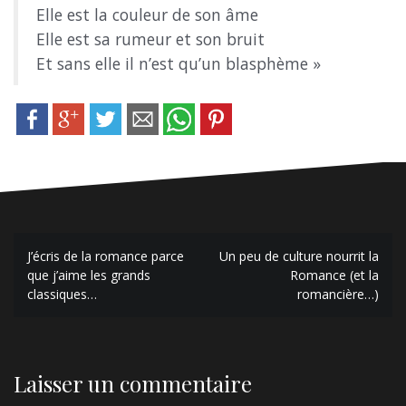
Elle est la couleur de son âme
Elle est sa rumeur et son bruit
Et sans elle il n’est qu’un blasphème »
N
J’écris de la romance parce
Un peu de culture nourrit la
que j’aime les grands
Romance (et la
a
classiques…
romancière…)
v
i
g
Laisser un commentaire