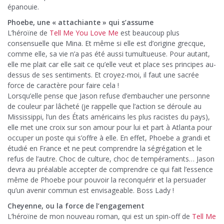
épanouie.
Phoebe, une « attachiante » qui s’assume
L’héroïne de
Tell Me You Love Me
est beaucoup plus
consensuelle que Mina. Et même si elle est d’origine grecque,
comme elle, sa vie n’a pas été aussi tumultueuse. Pour autant,
elle me plait car elle sait ce qu’elle veut et place ses principes au-
dessus de ses sentiments. Et croyez-moi, il faut une sacrée
force de caractère pour faire cela !
Lorsqu’elle pense que Jason refuse d’embaucher une personne
de couleur par lâcheté (je rappelle que l’action se déroule au
Mississippi, l’un des États américains les plus racistes du pays),
elle met une croix sur son amour pour lui et part à Atlanta pour
occuper un poste qui s’offre à elle. En effet, Phoebe a grandi et
étudié en France et ne peut comprendre la ségrégation et le
refus de l’autre. Choc de culture, choc de tempéraments… Jason
devra au préalable accepter de comprendre ce qui fait l’essence
même de Phoebe pour pouvoir la reconquérir et la persuader
qu’un avenir commun est envisageable. Boss Lady !
Cheyenne, ou la force de l’engagement
L’héroïne de mon nouveau roman, qui est un spin-off de
Tell Me