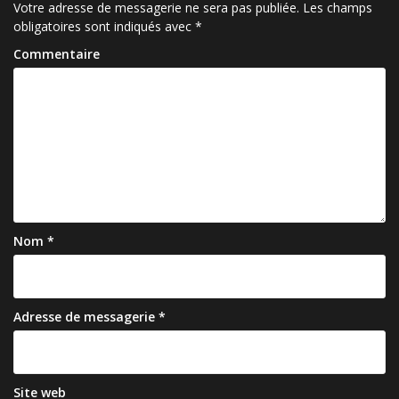
a
Votre adresse de messagerie ne sera pas publiée.
Les champs
obligatoires sont indiqués avec
*
t
Commentaire
i
o
n
d
e
l
’
Nom
*
a
r
Adresse de messagerie
*
t
i
c
Site web