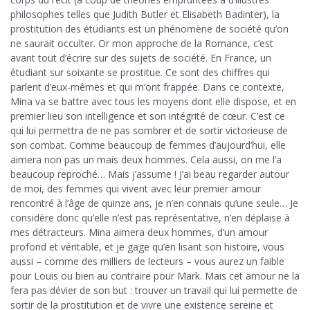
philosophes telles que Judith Butler et Elisabeth Badinter), la
prostitution des étudiants est un phénomène de société qu’on
ne saurait occulter. Or mon approche de la Romance, c’est
avant tout d’écrire sur des sujets de société. En France, un
étudiant sur soixante se prostitue. Ce sont des chiffres qui
parlent d’eux-mêmes et qui m’ont frappée. Dans ce contexte,
Mina va se battre avec tous les moyens dont elle dispose, et en
premier lieu son intelligence et son intégrité de cœur. C’est ce
qui lui permettra de ne pas sombrer et de sortir victorieuse de
son combat. Comme beaucoup de femmes d’aujourd’hui, elle
aimera non pas un mais deux hommes. Cela aussi, on me l’a
beaucoup reproché… Mais j’assume ! J’ai beau regarder autour
de moi, des femmes qui vivent avec leur premier amour
rencontré à l’âge de quinze ans, je n’en connais qu’une seule… Je
considère donc qu’elle n’est pas représentative, n’en déplaise à
mes détracteurs. Mina aimera deux hommes, d’un amour
profond et véritable, et je gage qu’en lisant son histoire, vous
aussi – comme des milliers de lecteurs – vous aurez un faible
pour Louis ou bien au contraire pour Mark. Mais cet amour ne la
fera pas dévier de son but : trouver un travail qui lui permette de
sortir de la prostitution et de vivre une existence sereine et